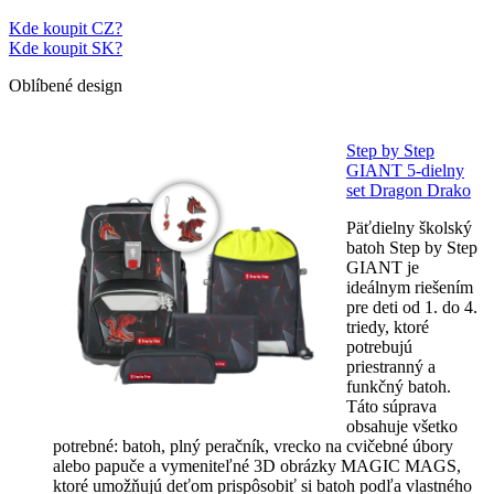
Kde koupit CZ?
Kde koupit SK?
Oblíbené design
Step by Step
GIANT 5-dielny
set Dragon Drako
Päťdielny školský
batoh Step by Step
GIANT je
ideálnym riešením
pre deti od 1. do 4.
triedy, ktoré
potrebujú
priestranný a
funkčný batoh.
Táto súprava
obsahuje všetko
potrebné: batoh, plný peračník, vrecko na cvičebné úbory
alebo papuče a vymeniteľné 3D obrázky MAGIC MAGS,
ktoré umožňujú deťom prispôsobiť si batoh podľa vlastného