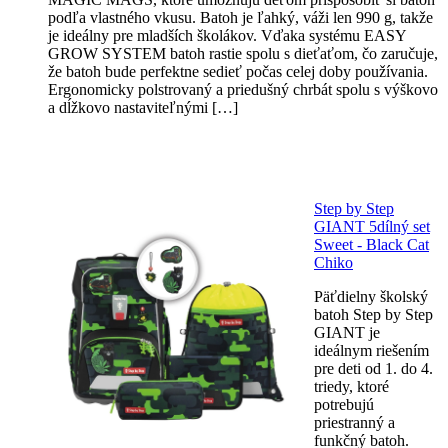
podľa vlastného vkusu. Batoh je ľahký, váži len 990 g, takže
je ideálny pre mladších školákov. Vďaka systému EASY
GROW SYSTEM batoh rastie spolu s dieťaťom, čo zaručuje,
že batoh bude perfektne sedieť počas celej doby používania.
Ergonomicky polstrovaný a priedušný chrbát spolu s výškovo
a dĺžkovo nastaviteľnými […]
Step by Step
GIANT 5dílný set
Sweet - Black Cat
Chiko
Päťdielny školský
batoh Step by Step
GIANT je
ideálnym riešením
pre deti od 1. do 4.
triedy, ktoré
potrebujú
priestranný a
funkčný batoh.