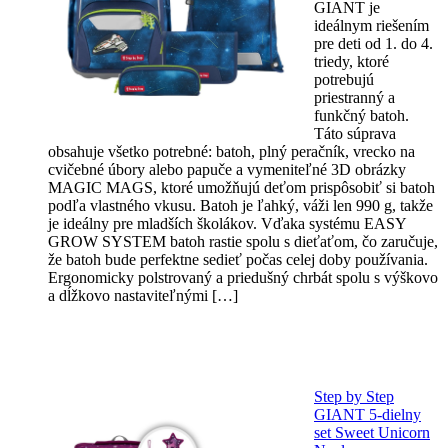
GIANT je
ideálnym riešením
pre deti od 1. do 4.
triedy, ktoré
potrebujú
priestranný a
funkčný batoh.
Táto súprava
obsahuje všetko potrebné: batoh, plný peračník, vrecko na
cvičebné úbory alebo papuče a vymeniteľné 3D obrázky
MAGIC MAGS, ktoré umožňujú deťom prispôsobiť si batoh
podľa vlastného vkusu. Batoh je ľahký, váži len 990 g, takže
je ideálny pre mladších školákov. Vďaka systému EASY
GROW SYSTEM batoh rastie spolu s dieťaťom, čo zaručuje,
že batoh bude perfektne sedieť počas celej doby používania.
Ergonomicky polstrovaný a priedušný chrbát spolu s výškovo
a dĺžkovo nastaviteľnými […]
Step by Step
GIANT 5-dielny
set Sweet Unicorn