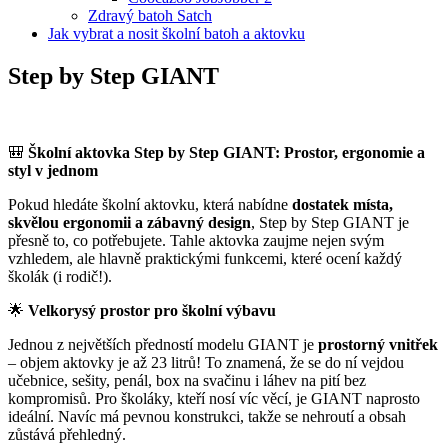
Zdravý batoh Satch
Jak vybrat a nosit školní batoh a aktovku
Step by Step GIANT
🎒
Školní aktovka Step by Step GIANT: Prostor, ergonomie a
styl v jednom
Pokud hledáte školní aktovku, která nabídne
dostatek místa,
skvělou ergonomii a zábavný design
, Step by Step GIANT je
přesně to, co potřebujete. Tahle aktovka zaujme nejen svým
vzhledem, ale hlavně praktickými funkcemi, které ocení každý
školák (i rodič!).
🌟
Velkorysý prostor pro školní výbavu
Jednou z největších předností modelu GIANT je
prostorný vnitřek
– objem aktovky je až 23 litrů! To znamená, že se do ní vejdou
učebnice, sešity, penál, box na svačinu i láhev na pití bez
kompromisů. Pro školáky, kteří nosí víc věcí, je GIANT naprosto
ideální. Navíc má pevnou konstrukci, takže se nehroutí a obsah
zůstává přehledný.