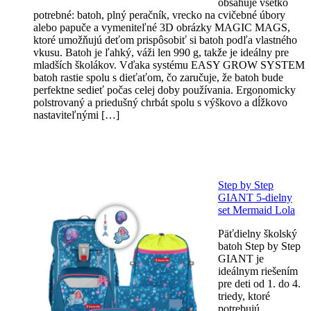
obsahuje všetko
potrebné: batoh, plný peračník, vrecko na cvičebné úbory
alebo papuče a vymeniteľné 3D obrázky MAGIC MAGS,
ktoré umožňujú deťom prispôsobiť si batoh podľa vlastného
vkusu. Batoh je ľahký, váži len 990 g, takže je ideálny pre
mladších školákov. Vďaka systému EASY GROW SYSTEM
batoh rastie spolu s dieťaťom, čo zaručuje, že batoh bude
perfektne sedieť počas celej doby používania. Ergonomicky
polstrovaný a priedušný chrbát spolu s výškovo a dĺžkovo
nastaviteľnými […]
Step by Step
GIANT 5-dielny
set Mermaid Lola
Päťdielny školský
batoh Step by Step
GIANT je
ideálnym riešením
pre deti od 1. do 4.
triedy, ktoré
potrebujú