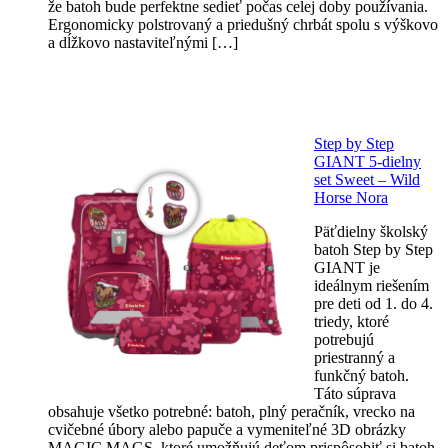
že batoh bude perfektne sedieť počas celej doby používania.
Ergonomicky polstrovaný a priedušný chrbát spolu s výškovo
a dĺžkovo nastaviteľnými […]
Step by Step
GIANT 5-dielny
set Sweet – Wild
Horse Nora
Päťdielny školský
batoh Step by Step
GIANT je
ideálnym riešením
pre deti od 1. do 4.
triedy, ktoré
potrebujú
priestranný a
funkčný batoh.
Táto súprava
obsahuje všetko potrebné: batoh, plný peračník, vrecko na
cvičebné úbory alebo papuče a vymeniteľné 3D obrázky
MAGIC MAGS, ktoré umožňujú deťom prispôsobiť si batoh