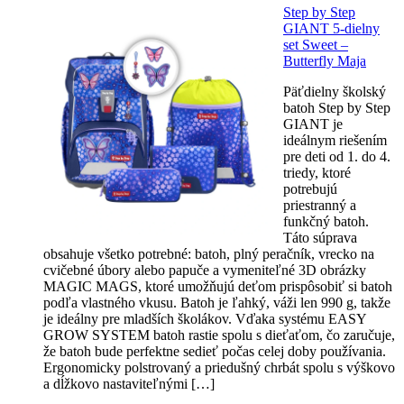
Step by Step
GIANT 5-dielny
set Sweet –
Butterfly Maja
Päťdielny školský
batoh Step by Step
GIANT je
ideálnym riešením
pre deti od 1. do 4.
triedy, ktoré
potrebujú
priestranný a
funkčný batoh.
Táto súprava
obsahuje všetko potrebné: batoh, plný peračník, vrecko na
cvičebné úbory alebo papuče a vymeniteľné 3D obrázky
MAGIC MAGS, ktoré umožňujú deťom prispôsobiť si batoh
podľa vlastného vkusu. Batoh je ľahký, váži len 990 g, takže
je ideálny pre mladších školákov. Vďaka systému EASY
GROW SYSTEM batoh rastie spolu s dieťaťom, čo zaručuje,
že batoh bude perfektne sedieť počas celej doby používania.
Ergonomicky polstrovaný a priedušný chrbát spolu s výškovo
a dĺžkovo nastaviteľnými […]