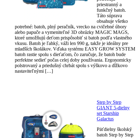
priestranný a
funkčný batoh.
Táto súprava
obsahuje všetko
potrebné: batoh, plný peračník, vrecko na cvičebné úbory
alebo papuče a vymeniteľné 3D obrázky MAGIC MAGS,
ktoré umožňujú deťom prispôsobiť si batoh podľa vlastného
vkusu. Batoh je ľahký, váži len 990 g, takže je ideálny pre
mladších školákov. Vďaka systému EASY GROW SYSTEM
batoh rastie spolu s dieťaťom, čo zaručuje, že batoh bude
perfektne sedieť počas celej doby používania. Ergonomicky
polstrovaný a priedušný chrbát spolu s výškovo a dĺžkovo
nastaviteľnými […]
Step by Step
GIANT 5-dielny
set Starship
Galactus
Päťdielny školský
batoh Step by Step