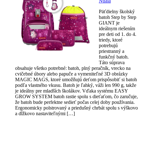
Nuala
Päťdielny školský
batoh Step by Step
GIANT je
ideálnym riešením
pre deti od 1. do 4.
triedy, ktoré
potrebujú
priestranný a
funkčný batoh.
Táto súprava
obsahuje všetko potrebné: batoh, plný peračník, vrecko na
cvičebné úbory alebo papuče a vymeniteľné 3D obrázky
MAGIC MAGS, ktoré umožňujú deťom prispôsobiť si batoh
podľa vlastného vkusu. Batoh je ľahký, váži len 990 g, takže
je ideálny pre mladších školákov. Vďaka systému EASY
GROW SYSTEM batoh rastie spolu s dieťaťom, čo zaručuje,
že batoh bude perfektne sedieť počas celej doby používania.
Ergonomicky polstrovaný a priedušný chrbát spolu s výškovo
a dĺžkovo nastaviteľnými […]