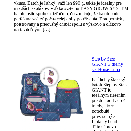
vkusu. Batoh je ľahký, váži len 990 g, takže je ideálny pre
mladších školákov. Vďaka systému EASY GROW SYSTEM
batoh rastie spolu s dieťaťom, čo zaručuje, že batoh bude
perfektne sedieť počas celej doby používania. Ergonomicky
polstrovaný a priedušný chrbát spolu s výškovo a dĺžkovo
nastaviteľnými […]
Step by Step
GIANT 5-dielny
set Horse Lima
Päťdielny školský
batoh Step by Step
GIANT je
ideálnym riešením
pre deti od 1. do 4.
triedy, ktoré
potrebujú
priestranný a
funkčný batoh.
Táto súprava