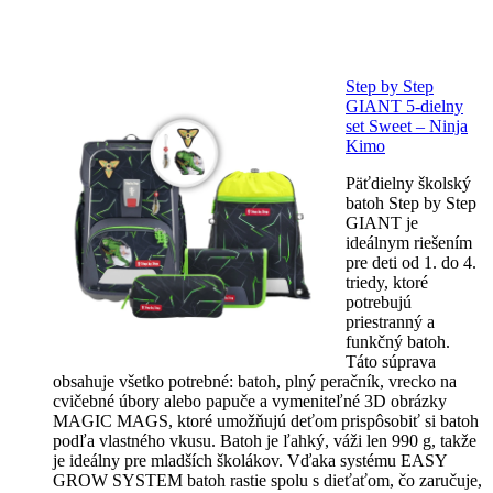
Step by Step
GIANT 5-dielny
set Sweet – Ninja
Kimo
Päťdielny školský
batoh Step by Step
GIANT je
ideálnym riešením
pre deti od 1. do 4.
triedy, ktoré
potrebujú
priestranný a
funkčný batoh.
Táto súprava
obsahuje všetko potrebné: batoh, plný peračník, vrecko na
cvičebné úbory alebo papuče a vymeniteľné 3D obrázky
MAGIC MAGS, ktoré umožňujú deťom prispôsobiť si batoh
podľa vlastného vkusu. Batoh je ľahký, váži len 990 g, takže
je ideálny pre mladších školákov. Vďaka systému EASY
GROW SYSTEM batoh rastie spolu s dieťaťom, čo zaručuje,