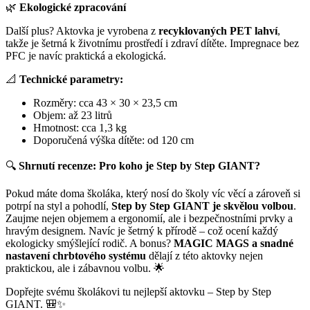
🌿
Ekologické zpracování
Další plus? Aktovka je vyrobena z
recyklovaných PET lahví
,
takže je šetrná k životnímu prostředí i zdraví dítěte. Impregnace bez
PFC je navíc praktická a ekologická.
📐
Technické parametry:
Rozměry: cca 43 × 30 × 23,5 cm
Objem: až 23 litrů
Hmotnost: cca 1,3 kg
Doporučená výška dítěte: od 120 cm
🔍
Shrnutí recenze: Pro koho je Step by Step GIANT?
Pokud máte doma školáka, který nosí do školy víc věcí a zároveň si
potrpí na styl a pohodlí,
Step by Step GIANT je skvělou volbou
.
Zaujme nejen objemem a ergonomií, ale i bezpečnostními prvky a
hravým designem. Navíc je šetrný k přírodě – což ocení každý
ekologicky smýšlející rodič. A bonus?
MAGIC MAGS a snadné
nastavení chrbtového systému
dělají z této aktovky nejen
praktickou, ale i zábavnou volbu. 🌟
Dopřejte svému školákovi tu nejlepší aktovku – Step by Step
GIANT. 🎒✨