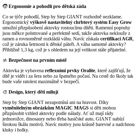
🧒
Ergonomie a pohodlí pro dětská záda
Co se týče pohodlí, Step by Step GIANT rozhodně nezklame.
Ergonomický
výškově nastavitelný chrbtový systém Easy Grow
umožní přizpůsobení aktovky rostoucímu dítěti. Ramenní popruhy
jsou měkce polstrované a perfektně sedí, takže aktovka neklouže z
ramen a rovnoměrně rozkládá váhu. Navíc získala
certifikaci AGR
,
což je záruka šetrnosti k dětské páteři. A váha samotné aktovky?
Přibližně 1,3 kg, což je s ohledem na její velikost stále přijatelné.
🚸
Bezpečnost na prvním místě
Aktovka je vybavena
reflexními prvky Oralite
, které zajišťují, že
dítě je vidět i za šera nebo za špatného počasí. Na cestě do školy tak
bude vaše ratolest maximálně v bezpečí.
🎨
Design, který děti milují
Step by Step GIANT nezapomíná ani na hravost. Díky
vyměnitelným obrázkům MAGIC MAGS
si děti mohou
přizpůsobit vzhled aktovky podle nálady. Ať už mají rády
jednorožce, dinosaury nebo třeba hasičské auto, GIANT nabízí
širokou škálu motivů. Navíc motivy jsou krásně barevné a nadchnou
kluky i holky.