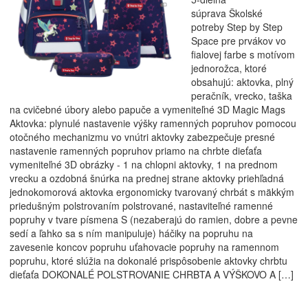
súprava Školské
potreby Step by Step
Space pre prvákov vo
fialovej farbe s motívom
jednorožca, ktoré
obsahujú: aktovka, plný
peračník, vrecko, taška
na cvičebné úbory alebo papuče a vymeniteľné 3D Magic Mags
Aktovka: plynulé nastavenie výšky ramenných popruhov pomocou
otočného mechanizmu vo vnútri aktovky zabezpečuje presné
nastavenie ramenných popruhov priamo na chrbte dieťaťa
vymeniteľné 3D obrázky - 1 na chlopni aktovky, 1 na prednom
vrecku a ozdobná šnúrka na prednej strane aktovky priehľadná
jednokomorová aktovka ergonomicky tvarovaný chrbát s mäkkým
priedušným polstrovaním polstrované, nastaviteľné ramenné
popruhy v tvare písmena S (nezaberajú do ramien, dobre a pevne
sedí a ľahko sa s ním manipuluje) háčiky na popruhu na
zavesenie koncov popruhu uťahovacie popruhy na ramennom
popruhu, ktoré slúžia na dokonalé prispôsobenie aktovky chrbtu
dieťaťa DOKONALÉ POLSTROVANIE CHRBTA A VÝŠKOVO A […]