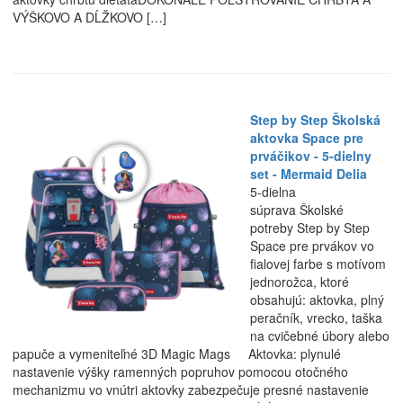
VÝŠKOVO A DĹŽKOVO […]
Step by Step Školská
aktovka Space pre
prváčikov - 5-dielny
set - Mermaid Delia
5-dielna
súprava Školské
potreby Step by Step
Space pre prvákov vo
fialovej farbe s motívom
jednorožca, ktoré
obsahujú: aktovka, plný
peračník, vrecko, taška
na cvičebné úbory alebo
papuče a vymeniteľné 3D Magic Mags Aktovka: plynulé
nastavenie výšky ramenných popruhov pomocou otočného
mechanizmu vo vnútri aktovky zabezpečuje presné nastavenie