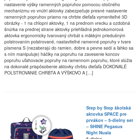
nastavenie výšky ramenných popruhov pomocou otočného
mechanizmu vo vnútri aktovky zabezpečuje presné nastavenie
ramenných popruhov priamo na chrbte dieťaťa vymeniteľné 3D
obrázky - 1 na chlopni aktovky, 1 na prednom vrecku a ozdobná
šnúrka na prednej strane aktovky priehľadná jednokomorová
aktovka ergonomicky tvarovaný chrbát s mäkkým priedušným
polstrovaním polstrované, nastaviteľné ramenné popruhy v tvare
písmena S (nezaberajú do ramien, dobre a pevne sedí a ľahko sa
s ním manipuluje) háčiky na popruhu na zavesenie koncov
popruhu uťahovacie popruhy na ramennom popruhu, ktoré slúžia
na dokonalé prispôsobenie aktovky chrbtu dieťaťa DOKONALÉ
POLSTROVANIE CHRBTA A VÝŠKOVO A […]
Step by Step školská
aktovka SPACE pre
prvákov – 5-dielny set
– SHINE Pegasus
Night Nuala
5-dielna