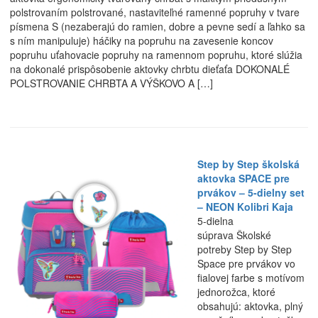
polstrovaním polstrované, nastaviteľné ramenné popruhy v tvare
písmena S (nezaberajú do ramien, dobre a pevne sedí a ľahko sa
s ním manipuluje) háčiky na popruhu na zavesenie koncov
popruhu uťahovacie popruhy na ramennom popruhu, ktoré slúžia
na dokonalé prispôsobenie aktovky chrbtu dieťaťa DOKONALÉ
POLSTROVANIE CHRBTA A VÝŠKOVO A […]
Step by Step školská
aktovka SPACE pre
prvákov – 5-dielny set
– NEON Kolibri Kaja
5-dielna
súprava Školské
potreby Step by Step
Space pre prvákov vo
fialovej farbe s motívom
jednorožca, ktoré
obsahujú: aktovka, plný