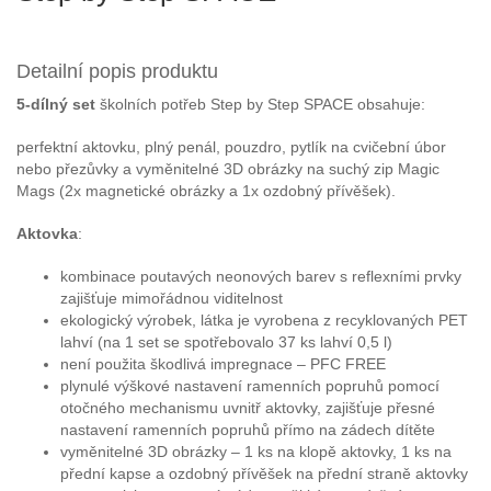
Detailní popis produktu
5-dílný set
školních potřeb Step by Step SPACE obsahuje:
perfektní aktovku, plný penál, pouzdro, pytlík na cvičební úbor
nebo přezůvky a vyměnitelné 3D obrázky na suchý zip Magic
Mags (2x magnetické obrázky a 1x ozdobný přívěšek).
Aktovka
:
kombinace poutavých neonových barev s reflexními prvky
zajišťuje mimořádnou viditelnost
ekologický výrobek, látka je vyrobena z recyklovaných PET
lahví (na 1 set se spotřebovalo 37 ks lahví 0,5 l)
není použita škodlivá impregnace – PFC FREE
plynulé výškové nastavení ramenních popruhů pomocí
otočného mechanismu uvnitř aktovky, zajišťuje přesné
nastavení ramenních popruhů přímo na zádech dítěte
vyměnitelné 3D obrázky – 1 ks na klopě aktovky, 1 ks na
přední kapse a ozdobný přívěšek na přední straně aktovky