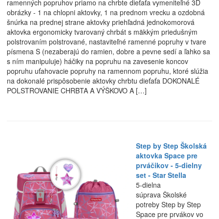
ramenných popruhov priamo na chrbte dieťaťa vymeniteľné 3D
obrázky - 1 na chlopni aktovky, 1 na prednom vrecku a ozdobná
šnúrka na prednej strane aktovky priehľadná jednokomorová
aktovka ergonomicky tvarovaný chrbát s mäkkým priedušným
polstrovaním polstrované, nastaviteľné ramenné popruhy v tvare
písmena S (nezaberajú do ramien, dobre a pevne sedí a ľahko sa
s ním manipuluje) háčiky na popruhu na zavesenie koncov
popruhu uťahovacie popruhy na ramennom popruhu, ktoré slúžia
na dokonalé prispôsobenie aktovky chrbtu dieťaťa DOKONALÉ
POLSTROVANIE CHRBTA A VÝŠKOVO A […]
Step by Step Školská
aktovka Space pre
prváčikov - 5-dielny
set - Star Stella
5-dielna
súprava Školské
potreby Step by Step
Space pre prvákov vo