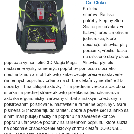
- Cat Chiko
5-dielna
súprava Školské
potreby Step by Step
Space pre prvákov vo
fialovej farbe s motívom
jednorožca, ktoré
obsahujú: aktovka, plný
peračník, vrecko, taška
na cvičebné úbory alebo
papuče a vymeniteľné 3D Magic Mags Aktovka: plynulé
nastavenie výšky ramenných popruhov pomocou otočného
mechanizmu vo vnútri aktovky zabezpečuje presné nastavenie
ramenných popruhov priamo na chrbte dieťaťa vymeniteľné 3D
obrázky - 1 na chlopni aktovky, 1 na prednom vrecku a ozdobná
šnúrka na prednej strane aktovky priehľadná jednokomorová
aktovka ergonomicky tvarovaný chrbát s mäkkým priedušným
polstrovaním polstrované, nastaviteľné ramenné popruhy v tvare
písmena S (nezaberajú do ramien, dobre a pevne sedí a ľahko sa
s ním manipuluje) háčiky na popruhu na zavesenie koncov
popruhu uťahovacie popruhy na ramennom popruhu, ktoré slúžia
na dokonalé prispôsobenie aktovky chrbtu dieťaťa DOKONALÉ