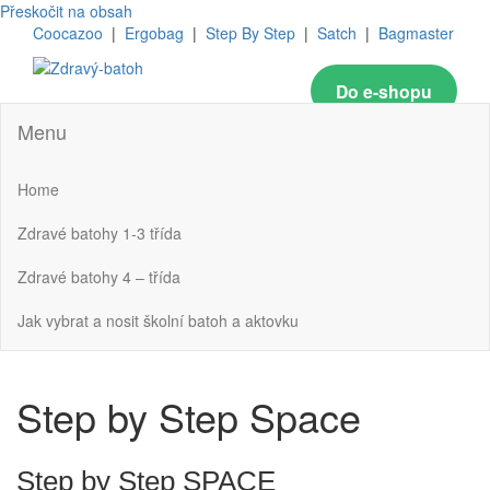
Přeskočit na obsah
Coocazoo
|
Ergobag
|
Step By Step
|
Satch
|
Bagmaster
Do e-shopu
Zdravý-batoh
To nejlepší pro zdravý vývoj zad
Menu
Home
Zdravé batohy 1-3 třída
Zdravé batohy 4 – třída
Jak vybrat a nosit školní batoh a aktovku
Step by Step Space
Step by Step SPACE