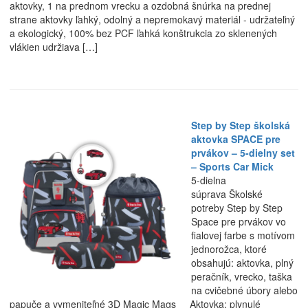
aktovky, 1 na prednom vrecku a ozdobná šnúrka na prednej
strane aktovky ľahký, odolný a nepremokavý materiál - udržateľný
a ekologický, 100% bez PCF ľahká konštrukcia zo sklenených
vlákien udržiava […]
Step by Step školská
aktovka SPACE pre
prvákov – 5-dielny set
– Sports Car Mick
5-dielna
súprava Školské
potreby Step by Step
Space pre prvákov vo
fialovej farbe s motívom
jednorožca, ktoré
obsahujú: aktovka, plný
peračník, vrecko, taška
na cvičebné úbory alebo
papuče a vymeniteľné 3D Magic Mags Aktovka: plynulé