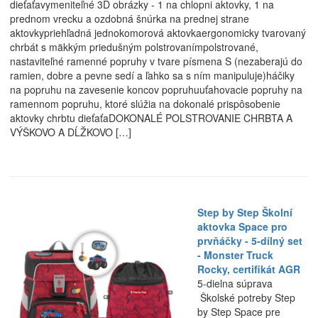
dieťaťavymeniteľné 3D obrázky - 1 na chlopni aktovky, 1 na
prednom vrecku a ozdobná šnúrka na prednej strane
aktovkypriehľadná jednokomorová aktovkaergonomicky tvarovaný
chrbát s mäkkým priedušným polstrovanímpolstrované,
nastaviteľné ramenné popruhy v tvare písmena S (nezaberajú do
ramien, dobre a pevne sedí a ľahko sa s ním manipuluje)háčiky
na popruhu na zavesenie koncov popruhuuťahovacie popruhy na
ramennom popruhu, ktoré slúžia na dokonalé prispôsobenie
aktovky chrbtu dieťaťaDOKONALÉ POLSTROVANIE CHRBTA A
VÝŠKOVO A DĹŽKOVO […]
Step by Step Školní
aktovka Space pro
prvňáčky - 5-dílný set
- Monster Truck
Rocky, certifikát AGR
5-dielna súprava
Školské potreby Step
by Step Space pre