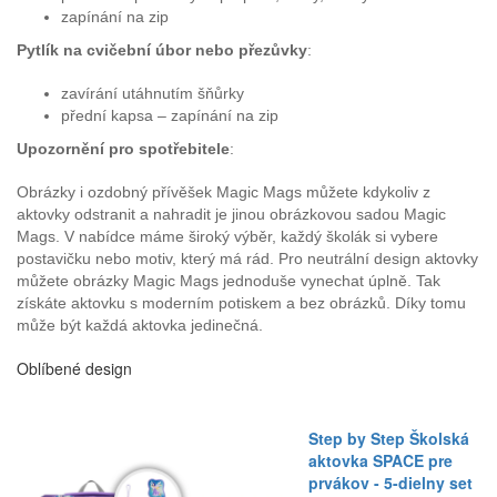
zapínání na zip
Pytlík na cvičební úbor nebo přezůvky
:
zavírání utáhnutím šňůrky
přední kapsa – zapínání na zip
Upozornění pro spotřebitele
:
Obrázky i ozdobný přívěšek Magic Mags můžete kdykoliv z
aktovky odstranit a nahradit je jinou obrázkovou sadou Magic
Mags. V nabídce máme široký výběr, každý školák si vybere
postavičku nebo motiv, který má rád. Pro neutrální design aktovky
můžete obrázky Magic Mags jednoduše vynechat úplně. Tak
získáte aktovku s moderním potiskem a bez obrázků. Díky tomu
může být každá aktovka jedinečná.
Oblíbené design
Step by Step Školská
aktovka SPACE pre
prvákov - 5-dielny set