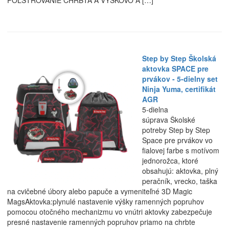
POLSTROVANIE CHRBTA A VÝŠKOVO A […]
Step by Step Školská
aktovka SPACE pre
prvákov - 5-dielny set
Ninja Yuma, certifikát
AGR
5-dielna
súprava Školské
potreby Step by Step
Space pre prvákov vo
fialovej farbe s motívom
jednorožca, ktoré
obsahujú: aktovka, plný
peračník, vrecko, taška
na cvičebné úbory alebo papuče a vymeniteľné 3D Magic
MagsAktovka:plynulé nastavenie výšky ramenných popruhov
pomocou otočného mechanizmu vo vnútri aktovky zabezpečuje
presné nastavenie ramenných popruhov priamo na chrbte