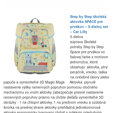
Step by Step školská
aktovka SPACE pre
prvákov – 5-dielny set
– Cat Lilly
5-dielna
súprava Školské
potreby Step by Step
Space pre prvákov vo
fialovej farbe s motívom
jednorožca, ktoré
obsahujú: aktovka, plný
peračník, vrecko, taška
na cvičebné úbory alebo
papuče a vymeniteľné 3D Magic Mags Aktovka: plynulé
nastavenie výšky ramenných popruhov pomocou otočného
mechanizmu vo vnútri aktovky zabezpečuje presné nastavenie
ramenných popruhov priamo na chrbte dieťaťa vymeniteľné 3D
obrázky - 1 na chlopni aktovky, 1 na prednom vrecku a ozdobná
šnúrka na prednej strane aktovky priehľadná jednokomorová
aktovka ergonomicky tvarovaný chrbát s mäkkým priedušným