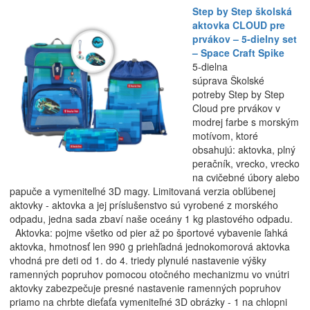
Step by Step školská
aktovka CLOUD pre
prvákov – 5-dielny set
– Space Craft Spike
5-dielna
súprava Školské
potreby Step by Step
Cloud pre prvákov v
modrej farbe s morským
motívom, ktoré
obsahujú: aktovka, plný
peračník, vrecko, vrecko
na cvičebné úbory alebo
papuče a vymeniteľné 3D magy. Limitovaná verzia obľúbenej
aktovky - aktovka a jej príslušenstvo sú vyrobené z morského
odpadu, jedna sada zbaví naše oceány 1 kg plastového odpadu.
Aktovka: pojme všetko od pier až po športové vybavenie ľahká
aktovka, hmotnosť len 990 g priehľadná jednokomorová aktovka
vhodná pre deti od 1. do 4. triedy plynulé nastavenie výšky
ramenných popruhov pomocou otočného mechanizmu vo vnútri
aktovky zabezpečuje presné nastavenie ramenných popruhov
priamo na chrbte dieťaťa vymeniteľné 3D obrázky - 1 na chlopni