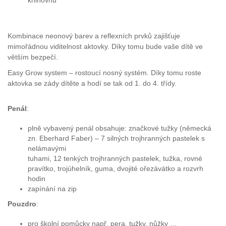
knihovnu
Kombinace neonový barev a reflexních prvků zajišťuje
mimořádnou viditelnost aktovky. Díky tomu bude vaše dítě ve
větším bezpečí.
Easy Grow system – rostoucí nosný systém. Díky tomu roste
aktovka se zády dítěte a hodí se tak od 1. do 4. třídy.
Penál
:
plně vybavený penál obsahuje: značkové tužky (německá
zn. Eberhard Faber) – 7 silných trojhranných pastelek s
nelámavými
tuhami, 12 tenkých trojhranných pastelek, tužka, rovné
pravítko, trojúhelník, guma, dvojité ořezávátko a rozvrh
hodin
zapínání na zip
Pouzdro
:
pro školní pomůcky např. pera, tužky, nůžky …