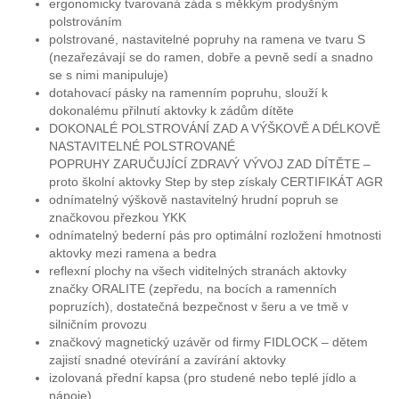
ergonomicky tvarovaná záda s měkkým prodyšným
polstrováním
polstrované, nastavitelné popruhy na ramena ve tvaru S
(nezařezávají se do ramen, dobře a pevně sedí a snadno
se s nimi manipuluje)
dotahovací pásky na ramenním popruhu, slouží k
dokonalému přilnutí aktovky k zádům dítěte
DOKONALÉ POLSTROVÁNÍ ZAD A VÝŠKOVĚ A DÉLKOVĚ
NASTAVITELNÉ POLSTROVANÉ
POPRUHY ZARUČUJÍCÍ ZDRAVÝ VÝVOJ ZAD DÍTĚTE –
proto školní aktovky Step by step získaly CERTIFIKÁT AGR
odnímatelný výškově nastavitelný hrudní popruh se
značkovou přezkou YKK
odnímatelný bederní pás pro optimální rozložení hmotnosti
aktovky mezi ramena a bedra
reflexní plochy na všech viditelných stranách aktovky
značky ORALITE (zepředu, na bocích a ramenních
popruzích), dostatečná bezpečnost v šeru a ve tmě v
silničním provozu
značkový magnetický uzávěr od firmy FIDLOCK – dětem
zajistí snadné otevírání a zavírání aktovky
izolovaná přední kapsa (pro studené nebo teplé jídlo a
nápoje)