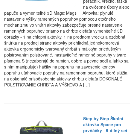
peračník, vrecko, taška
na cvičebné úbory alebo
papuče a vymeniteľné 3D Magic Mags Aktovka: plynulé
nastavenie výšky ramenných popruhov pomocou otočného
mechanizmu vo vnútri aktovky zabezpečuje presné nastavenie
ramenných popruhov priamo na chrbte dieťaťa vymeniteľné 3D
obrázky - 1 na chlopni aktovky, 1 na prednom vrecku a ozdobná
šnúrka na prednej strane aktovky priehľadná jednokomorová
aktovka ergonomicky tvarovaný chrbát s mäkkým priedušným
polstrovaním polstrované, nastaviteľné ramenné popruhy v tvare
písmena S (nezaberajú do ramien, dobre a pevne sedí a ľahko sa
s ním manipuluje) háčiky na popruhu na zavesenie koncov
popruhu uťahovacie popruhy na ramennom popruhu, ktoré slúžia
na dokonalé prispôsobenie aktovky chrbtu dieťaťa DOKONALÉ
POLSTROVANIE CHRBTA A VÝŠKOVO A […]
Step by Step Školní
aktovka Space pro
prvňáčky - 5-dílný set