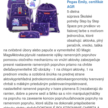
Pegas Emily, certifikát
AGR
5-dielna
súprava Školské
potreby Step by Step
Space pre prvákov vo
fialovej farbe s motívom
jednorožca, ktoré
obsahujú: aktovka, plný
peračník, vrecko, taška
na cvičebné úbory alebo papuče a vymeniteľné 3D Magic
MagsAktovka:plynulé nastavenie výšky ramenných popruhov
pomocou otočného mechanizmu vo vnútri aktovky zabezpečuje
presné nastavenie ramenných popruhov priamo na chrbte
dieťaťavymeniteľné 3D obrázky - 1 na chlopni aktovky, 1 na
prednom vrecku a ozdobná šnúrka na prednej strane
aktovkypriehľadná jednokomorová aktovkaergonomicky tvarovaný
chrbát s mäkkým priedušným polstrovanímpolstrované,
nastaviteľné ramenné popruhy v tvare písmena S (nezaberajú do
ramien, dobre a pevne sedí a ľahko sa s ním manipuluje)háčiky
na popruhu na zavesenie koncov popruhuuťahovacie popruhy na
ramennom popruhu, ktoré slúžia na dokonalé prispôsobenie
aktovky chrbtu dieťaťaDOKONALÉ POLSTROVANIE CHRBTA A