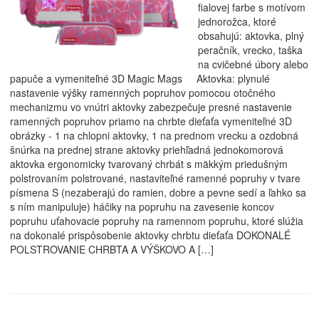
fialovej farbe s motívom
jednorožca, ktoré
obsahujú: aktovka, plný
peračník, vrecko, taška
na cvičebné úbory alebo
papuče a vymeniteľné 3D Magic Mags Aktovka: plynulé
nastavenie výšky ramenných popruhov pomocou otočného
mechanizmu vo vnútri aktovky zabezpečuje presné nastavenie
ramenných popruhov priamo na chrbte dieťaťa vymeniteľné 3D
obrázky - 1 na chlopni aktovky, 1 na prednom vrecku a ozdobná
šnúrka na prednej strane aktovky priehľadná jednokomorová
aktovka ergonomicky tvarovaný chrbát s mäkkým priedušným
polstrovaním polstrované, nastaviteľné ramenné popruhy v tvare
písmena S (nezaberajú do ramien, dobre a pevne sedí a ľahko sa
s ním manipuluje) háčiky na popruhu na zavesenie koncov
popruhu uťahovacie popruhy na ramennom popruhu, ktoré slúžia
na dokonalé prispôsobenie aktovky chrbtu dieťaťa DOKONALÉ
POLSTROVANIE CHRBTA A VÝŠKOVO A […]