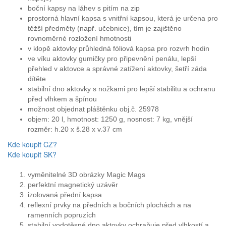
boční kapsy na láhev s pitím na zip
prostorná hlavní kapsa s vnitřní kapsou, která je určena pro
těžší předměty (např. učebnice), tím je zajištěno
rovnoměrné rozložení hmotnosti
v klopě aktovky průhledná fóliová kapsa pro rozvrh hodin
ve víku aktovky gumičky pro připevnění penálu, lepší
přehled v aktovce a správné zatížení aktovky, šetří záda
dítěte
stabilní dno aktovky s nožkami pro lepší stabilitu a ochranu
před vlhkem a špínou
možnost objednat pláštěnku obj.č. 25978
objem: 20 l, hmotnost: 1250 g, nosnost: 7 kg, vnější
rozměr: h.20 x š.28 x v.37 cm
Kde koupit CZ?
Kde koupit SK?
vyměnitelné 3D obrázky Magic Mags
perfektní magnetický uzávěr
izolovaná přední kapsa
reflexní prvky na předních a bočních plochách a na
ramenních popruzích
stabilní vodotěsné dno aktovky ochraňuje před vlhkostí a