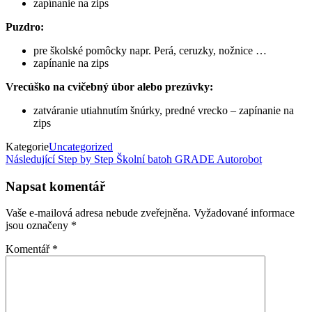
zapínanie na zips
Puzdro:
pre školské pomôcky napr. Perá, ceruzky, nožnice …
zapínanie na zips
Vrecúško na cvičebný úbor alebo prezúvky:
zatváranie utiahnutím šnúrky, predné vrecko – zapínanie na
zips
Kategorie
Uncategorized
Navigace
Následující
Následující
Step by Step Školní batoh GRADE Autorobot
příspěvek
pro
Napsat komentář
příspěvek
Vaše e-mailová adresa nebude zveřejněna.
Vyžadované informace
jsou označeny
*
Komentář
*